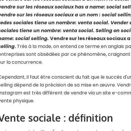
vendre sur les réseaux sociaux has a name:
social sel
vendre sur les réseaux sociaux a un nom :
social selli
redes sociales tiene un nombre:
venta social
.
Vender e
sociales tiene un nombre:
venta social
.
Selling on soc
name:
social selling
.
Vendre sur les réseaux sociaux a
selling
.
Très à la mode, on entend ce terme en anglais par
entreprises sont obsédées par ce phénomène, craignant d
sur la concurrence.
Cependant, il faut être conscient du fait que le succès d'u
selling dépend de la précision de sa mise en œuvre. Vend
Instagram est très différent de vendre via un site e-com
vente physique.
Vente sociale : définition