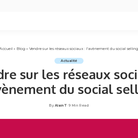
Accueil
»
Blog
»
Vendre sur les réseaux sociaux : l'avènement du social sellin
Actualité
re sur les réseaux soci
vènement du social sel
By
AlainT
9 Min Read
Posted
by