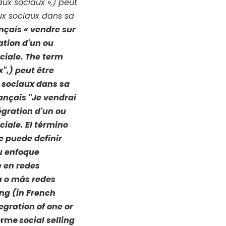
aux sociaux »,) peut
aux sociaux dans sa
nçais « vendre sur
ation d'un ou
ciale.
The term
x",) peut être
x sociaux dans sa
ançais "Je vendrai
égration d'un ou
ciale.
El término
e puede definir
u enfoque
 en redes
a o más redes
ing
(in French
egration of one or
erme
social selling