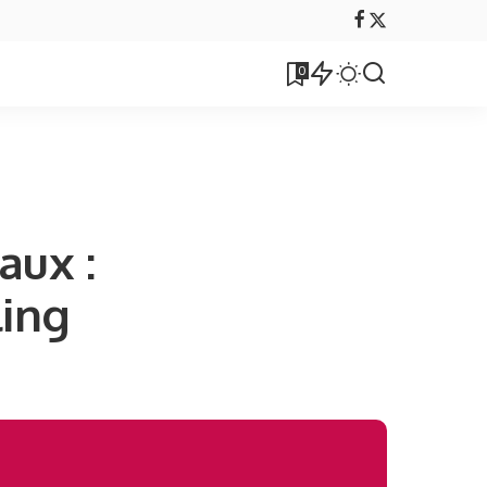
0
g
aux :
ling