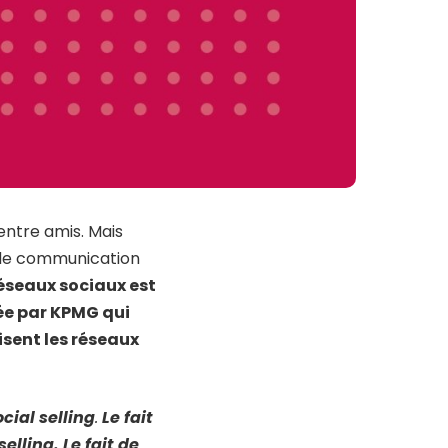
entre amis. Mais
x de communication
réseaux sociaux est
ée par KPMG qui
isent les réseaux
ocial selling
.
Le fait
selling
.
Le fait de