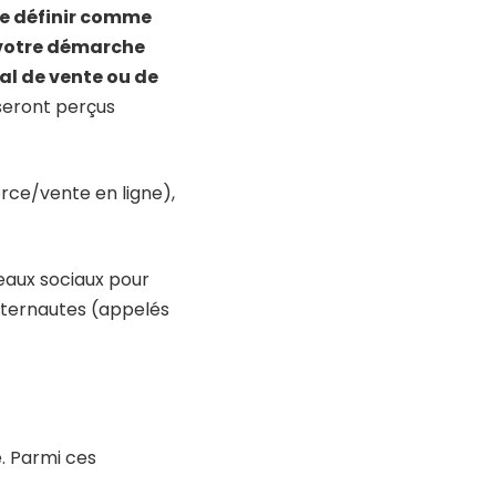
 se définir comme
s votre démarche
al de vente ou de
 seront perçus
rce/vente en ligne),
réseaux sociaux pour
nternautes (appelés
se. Parmi ces