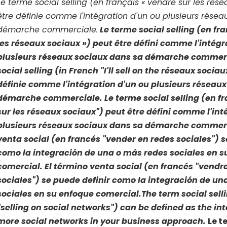
Le terme
social selling
(en français « vendre sur les rése
être définie comme l'intégration d'un ou plusieurs rése
démarche commerciale.
Le terme
social selling
(en fra
les réseaux sociaux ») peut être défini comme l'intégr
plusieurs réseaux sociaux dans sa démarche commer
social selling
(in French "I'll sell on the réseaux sociau
définie comme l'intégration d'un ou plusieurs réseau
démarche commerciale.
Le terme
social selling
(en fr
sur les réseaux sociaux") peut être défini comme l'int
plusieurs réseaux sociaux dans sa démarche commer
venta social
(en francés "vender en redes sociales") s
como la integración de una o más redes sociales en s
comercial.
El término
venta social
(en francés "vendre
sociales") se puede definir como la integración de un
sociales en su enfoque comercial.
The term
social sell
"selling on social networks") can be defined as the int
more social networks in your business approach.
Le t