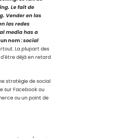
ling
.
Le fait de
ng
.
Vender en las
n las redes
ial media has a
 un nom :
social
tout. La plupart des
'être déjà en retard
ne stratégie de social
re sur Facebook ou
merce ou un point de